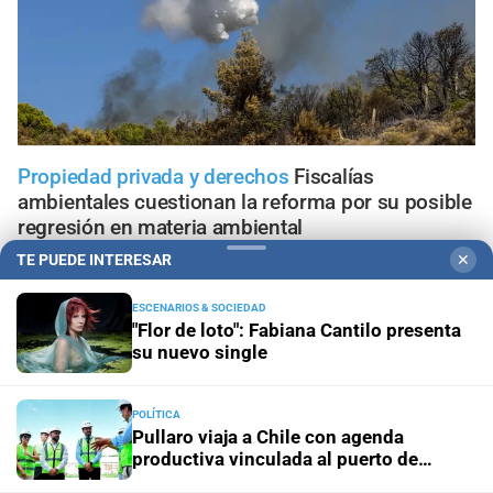
Propiedad privada y derechos
Fiscalías
ambientales cuestionan la reforma por su posible
regresión en materia ambiental
TE PUEDE INTERESAR
✕
El diario cumple 108 años
10 hechos que marcaron la
historia de Santa Fe, vistos desde la óptica de El Litoral
ESCENARIOS & SOCIEDAD
"Flor de loto": Fabiana Cantilo presenta
su nuevo single
Trabajo, fe y esperanza
¿Qué se le pide a San Cayetano?
La celebración del 7 de agosto que vuelve a reunir a miles
de fieles
POLÍTICA
Pullaro viaja a Chile con agenda
productiva vinculada al puerto de
Panorama astrológico
Horóscopo de hoy 7 de agosto de
Rosario
2026