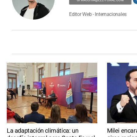
GFRACCHIA@ELLITORAL.COM
Editor Web - Internacionales
La adaptación climática: un
Milei encar