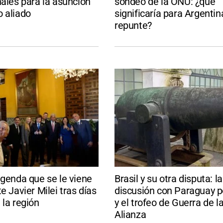
nales para la asunción
sondeo de la ONU: ¿que
 aliado
significaría para Argentin
repunte?
agenda que se le viene
Brasil y su otra disputa: la
e Javier Milei tras días
discusión con Paraguay po
 la región
y el trofeo de Guerra de la
Alianza