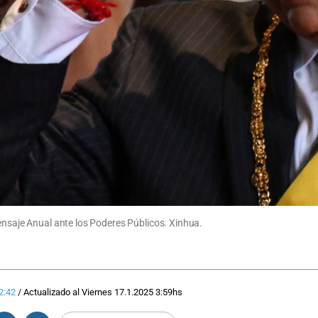
Mensaje Anual ante los Poderes Públicos. Xinhua.
2:42
/
Actualizado al
Viernes 17.1.2025
3:59
hs