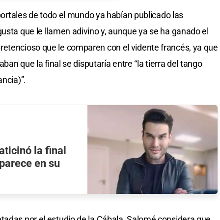
s portales de todo el mundo ya habían publicado las
gusta que le llamen adivino y, aunque ya se ha ganado el
retencioso que le comparen con el vidente francés, ya que
aban que la final se disputaría entre “la tierra del tango
ancia)”.
icinó la final
parece en su
tadas por el estudio de la Cábala, Salomé considera que