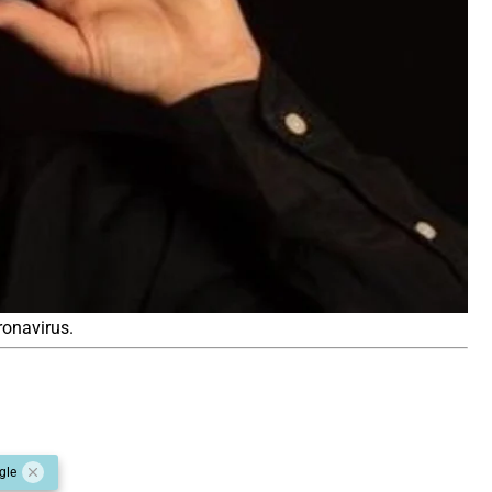
ronavirus.
gle