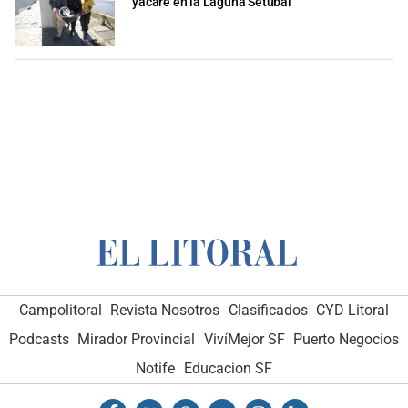
yacaré en la Laguna Setúbal
Campolitoral
Revista Nosotros
Clasificados
CYD Litoral
Podcasts
Mirador Provincial
VivíMejor SF
Puerto Negocios
Notife
Educacion SF