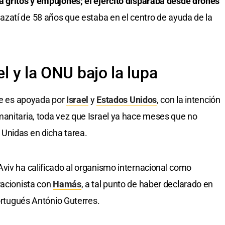
a gritos y empujones; el ejército disparaba desde drones
gazatí de 58 años que estaba en el centro de ayuda de la
el y la ONU bajo la lupa
que es apoyada por
Israel
y
Estados Unidos
, con la intención
manitaria, toda vez que Israel ya hace meses que no
Unidas en dicha tarea.
viv ha calificado al organismo internacional como
racionista con
Hamás
, a tal punto de haber declarado en
portugués António Guterres.