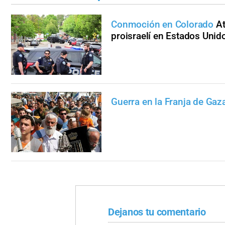
Conmoción en Colorado
At
proisraelí en Estados Unid
Guerra en la Franja de Gaz
Dejanos tu comentario