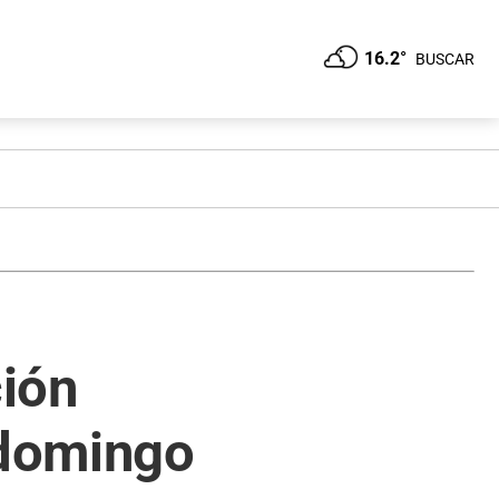
16.2°
BUSCAR
ción
 domingo