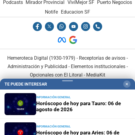
Podcasts
Mirador Provincial
VivíMejor SF
Puerto Negocios
Notife
Educacion SF
Hemeroteca Digital (1930-1979)
-
Receptorías de avisos
-
Administración y Publicidad
-
Elementos institucionales
-
Opcionales con El Litoral
-
MediaKit
TE PUEDE INTERESAR
✕
El Litoral es miembro de:
INFORMACIÓN GENERAL
Horóscopo de hoy para Tauro: 06 de
agosto de 2026
INFORMACIÓN GENERAL
En Asociación con:
Horóscopo de hoy para Aries: 06 de