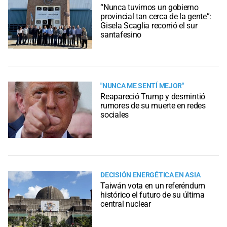
“Nunca tuvimos un gobierno
provincial tan cerca de la gente”:
Gisela Scaglia recorrió el sur
santafesino
"NUNCA ME SENTÍ MEJOR"
Reapareció Trump y desmintió
rumores de su muerte en redes
sociales
DECISIÓN ENERGÉTICA EN ASIA
Taiwán vota en un referéndum
histórico el futuro de su última
central nuclear