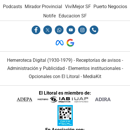
Podcasts
Mirador Provincial
VivíMejor SF
Puerto Negocios
Notife
Educacion SF
Hemeroteca Digital (1930-1979)
-
Receptorías de avisos
-
Administración y Publicidad
-
Elementos institucionales
-
Opcionales con El Litoral
-
MediaKit
El Litoral es miembro de:
En Asociación con: