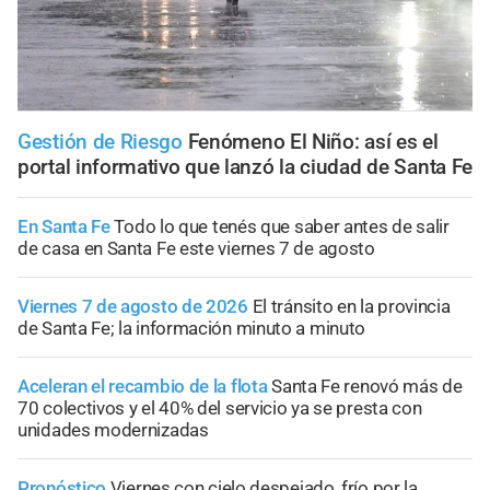
Gestión de Riesgo
Fenómeno El Niño: así es el
portal informativo que lanzó la ciudad de Santa Fe
En Santa Fe
Todo lo que tenés que saber antes de salir
de casa en Santa Fe este viernes 7 de agosto
Viernes 7 de agosto de 2026
El tránsito en la provincia
de Santa Fe; la información minuto a minuto
Aceleran el recambio de la flota
Santa Fe renovó más de
70 colectivos y el 40% del servicio ya se presta con
unidades modernizadas
Pronóstico
Viernes con cielo despejado, frío por la