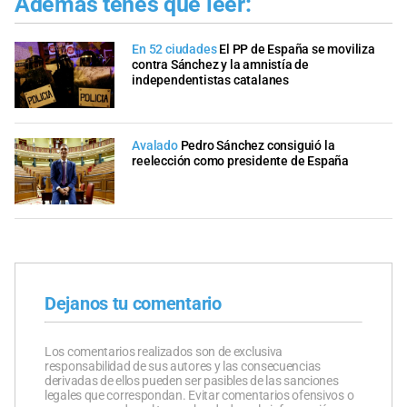
Además tenés que leer:
En 52 ciudades
El PP de España se moviliza
contra Sánchez y la amnistía de
independentistas catalanes
Avalado
Pedro Sánchez consiguió la
reelección como presidente de España
Dejanos tu comentario
Los comentarios realizados son de exclusiva
responsabilidad de sus autores y las consecuencias
derivadas de ellos pueden ser pasibles de las sanciones
legales que correspondan. Evitar comentarios ofensivos o