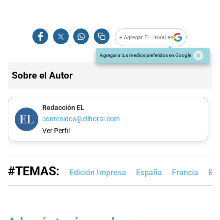
+ Agregar El Litoral en
Agregar a tus medios preferidos en Google
Sobre el Autor
Redacción EL
contenidos@ellitoral.com
Ver Perfil
#TEMAS:
Edición Impresa
España
Francia
Bol