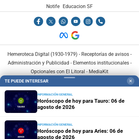
Notife
Educacion SF
Hemeroteca Digital (1930-1979)
-
Receptorías de avisos
-
Administración y Publicidad
-
Elementos institucionales
-
Opcionales con El Litoral
-
MediaKit
TE PUEDE INTERESAR
✕
El Litoral es miembro de:
INFORMACIÓN GENERAL
Horóscopo de hoy para Tauro: 06 de
agosto de 2026
INFORMACIÓN GENERAL
En Asociación con:
Horóscopo de hoy para Aries: 06 de
agosto de 2026