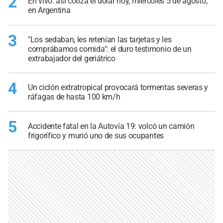
2
En vivo: así cotiza el dólar hoy, miércoles 5 de agosto,
en Argentina
3
"Los sedaban, les retenían las tarjetas y les
comprábamos comida": el duro testimonio de un
extrabajador del geriátrico
4
Un ciclón extratropical provocará tormentas severas y
ráfagas de hasta 100 km/h
5
Accidente fatal en la Autovía 19: volcó un camión
frigorífico y murió uno de sus ocupantes