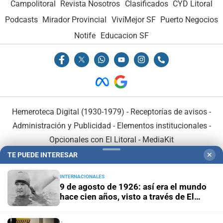
Campolitoral
Revista Nosotros
Clasificados
CYD Litoral
Podcasts
Mirador Provincial
VivíMejor SF
Puerto Negocios
Notife
Educacion SF
Hemeroteca Digital (1930-1979)
-
Receptorías de avisos
-
Administración y Publicidad
-
Elementos institucionales
-
Opcionales con El Litoral
-
MediaKit
TE PUEDE INTERESAR
✕
El Litoral es miembro de:
INTERNACIONALES
9 de agosto de 1926: así era el mundo
hace cien años, visto a través de El
Litoral