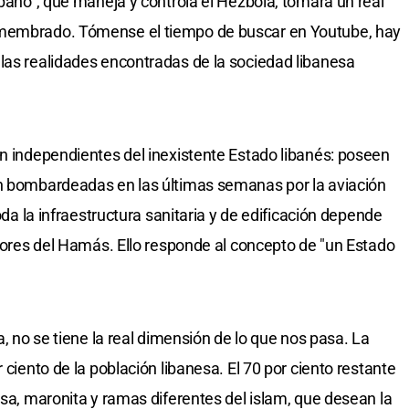
íbano", que maneja y controla el Hezbolá, tomará un real
smembrado. Tómense el tiempo de buscar en Youtube, hay
las realidades encontradas de la sociedad libanesa
on independientes del inexistente Estado libanés: poseen
on bombardeadas en las últimas semanas por la aviación
toda la infraestructura sanitaria y de edificación depende
utores del Hamás. Ello responde al concepto de "un Estado
a, no se tiene la real dimensión de lo que nos pasa. La
 ciento de la población libanesa. El 70 por ciento restante
usa, maronita y ramas diferentes del islam, que desean la