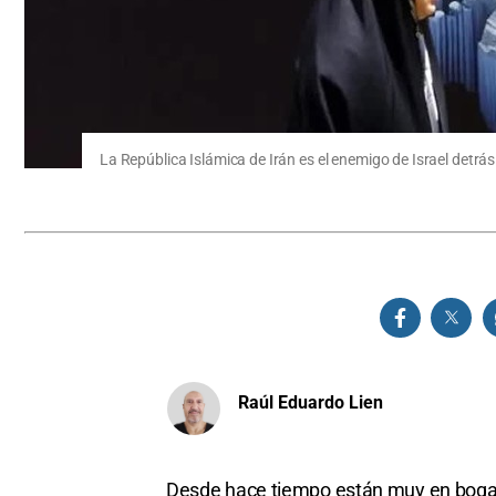
La República Islámica de Irán es el enemigo de Israel detrás
Raúl Eduardo Lien
Desde hace tiempo están muy en boga lo