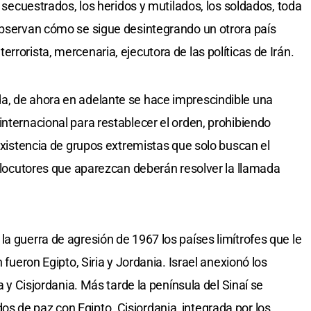
s secuestrados, los heridos y mutilados, los soldados, toda
observan cómo se sigue desintegrando un otrora país
rrorista, mercenaria, ejecutora de las políticas de Irán.
a, de ahora en adelante se hace imprescindible una
internacional para restablecer el orden, prohibiendo
 existencia de grupos extremistas que solo buscan el
erlocutores que aparezcan deberán resolver la llamada
a guerra de agresión de 1967 los países limítrofes que le
 fueron Egipto, Siria y Jordania. Israel anexionó los
za y Cisjordania. Más tarde la península del Sinaí se
 de paz con Egipto. Cisjordania, integrada por los