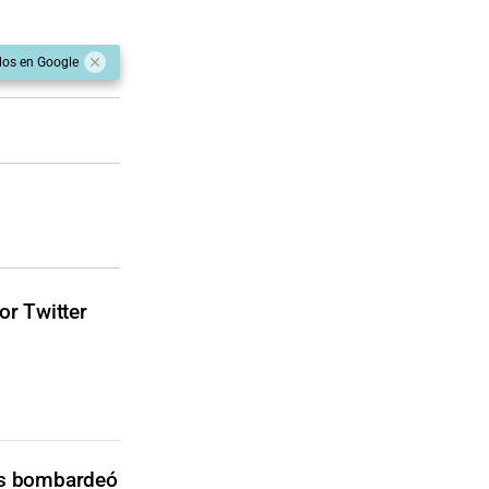
dos en Google
or Twitter
os bombardeó