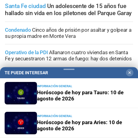
Santa Fe ciudad
Un adolescente de 15 años fue
hallado sin vida en los piletones del Parque Garay
Condenado
Cinco años de prisión por asaltar y golpear a
su propia madre en Monte Vera
Operativo de la PDI
Allanaron cuatro viviendas en Santa
Fe y secuestraron 12 armas de fuego: hay dos detenidos
TE PUEDE INTERESAR
✕
Narcos barriales
Persecución en Santa Fe: cuatro
aprehendidos con un arma, cocaína y dinero
INFORMACIÓN GENERAL
Horóscopo de hoy para Tauro: 10 de
Santa Fe
Incendio en Blas Parera: un Renault Clio quedó
agosto de 2026
destruido por las llamas
INFORMACIÓN GENERAL
Horóscopo de hoy para Aries: 10 de
agosto de 2026