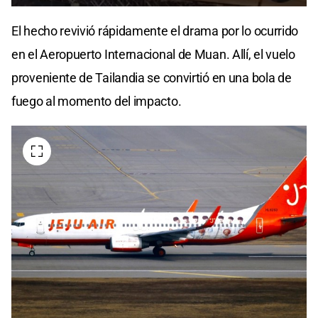
0
seconds
El hecho revivió rápidamente el drama por lo ocurrido
of
0
en el Aeropuerto Internacional de Muan. Allí, el vuelo
seconds
proveniente de Tailandia se convirtió en una bola de
fuego al momento del impacto.