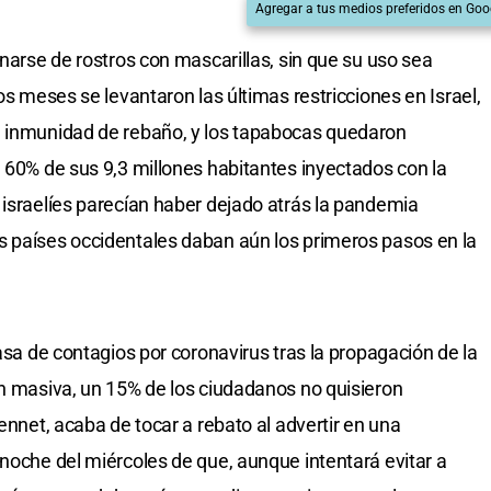
Agregar a tus medios preferidos en Goo
enarse de rostros con mascarillas, sin que su uso sea
os meses se levantaron las últimas restricciones en Israel,
a inmunidad de rebaño, y los tapabocas quedaron
l 60% de sus 9,3 millones habitantes inyectados con la
 israelíes parecían haber dejado atrás la pandemia
s países occidentales daban aún los primeros pasos en la
tasa de contagios por coronavirus tras la propagación de la
ón masiva, un 15% de los ciudadanos no quisieron
Bennet, acaba de tocar a rebato al advertir en una
 noche del miércoles de que, aunque intentará evitar a