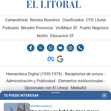
Campolitoral
Revista Nosotros
Clasificados
CYD Litoral
Podcasts
Mirador Provincial
VivíMejor SF
Puerto Negocios
Notife
Educacion SF
Hemeroteca Digital (1930-1979)
-
Receptorías de avisos
-
Administración y Publicidad
-
Elementos institucionales
-
Opcionales con El Litoral
-
MediaKit
TE PUEDE INTERESAR
✕
El Litoral es miembro de:
INTERNACIONALES