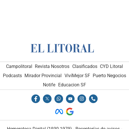
Campolitoral
Revista Nosotros
Clasificados
CYD Litoral
Podcasts
Mirador Provincial
VivíMejor SF
Puerto Negocios
Notife
Educacion SF
Hemeroteca Digital (1930-1979)
-
Receptorías de avisos
-