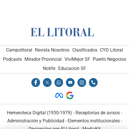
Campolitoral
Revista Nosotros
Clasificados
CYD Litoral
Podcasts
Mirador Provincial
VivíMejor SF
Puerto Negocios
Notife
Educacion SF
Hemeroteca Digital (1930-1979)
-
Receptorías de avisos
-
Administración y Publicidad
-
Elementos institucionales
-
Opcionales con El Litoral
-
MediaKit