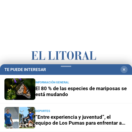
TE PUEDE INTERESAR
✕
Campolitoral
Revista Nosotros
Clasificados
CYD Litoral
Podcasts
Mirador Provincial
VivíMejor SF
Puerto Negocios
INFORMACIÓN GENERAL
El 80 % de las especies de mariposas se
Notife
Educacion SF
está mudando
DEPORTES
“Entre experiencia y juventud”, el
equipo de Los Pumas para enfrentar a
Sudáfrica