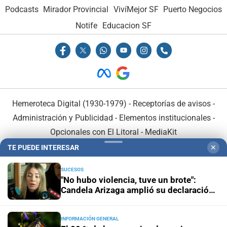
Podcasts
Mirador Provincial
VivíMejor SF
Puerto Negocios
Notife
Educacion SF
Hemeroteca Digital (1930-1979)
-
Receptorías de avisos
-
Administración y Publicidad
-
Elementos institucionales
-
Opcionales con El Litoral
-
MediaKit
TE PUEDE INTERESAR
✕
El Litoral es miembro de:
SUCESOS
"No hubo violencia, tuve un brote":
Candela Arizaga amplió su declaración
y desligó a Facundo Moyano
INFORMACIÓN GENERAL
En Asociación con: