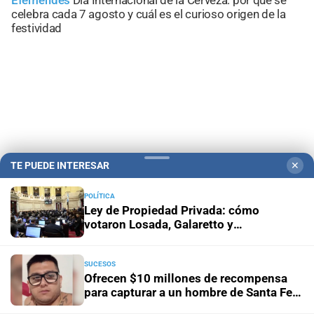
celebra cada 7 agosto y cuál es el curioso origen de la
festividad
TE PUEDE INTERESAR
✕
POLÍTICA
Ley de Propiedad Privada: cómo
votaron Losada, Galaretto y
Campolitoral
Revista Nosotros
Clasificados
CYD Litoral
Lewandowski en el Senado
Podcasts
Mirador Provincial
VivíMejor SF
Puerto Negocios
SUCESOS
Notife
Educacion SF
Ofrecen $10 millones de recompensa
para capturar a un hombre de Santa Fe
con pedido de captura por narcotráfico