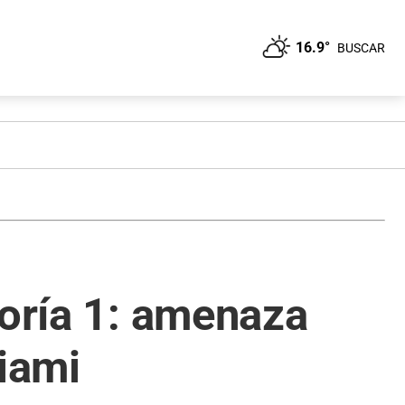
16.9°
BUSCAR
goría 1: amenaza
iami