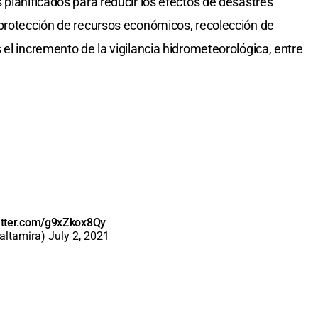
 planificados para reducir los efectos de desastres
 protección de recursos económicos, recolección de
el incremento de la vigilancia hidrometeorológica, entre
witter.com/g9xZkox8Qy
altamira)
July 2, 2021