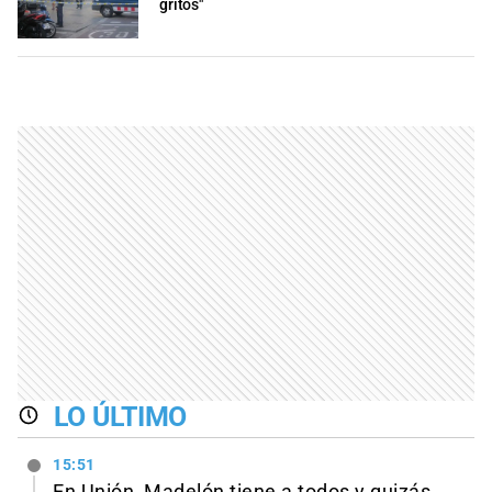
gritos"
LO ÚLTIMO
15:51