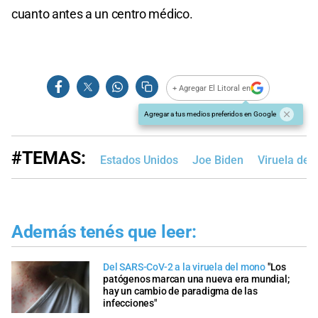
cuanto antes a un centro médico.
+ Agregar El Litoral en
Agregar a tus medios preferidos en Google
#TEMAS:
Estados Unidos
Joe Biden
Viruela del
Además tenés que leer:
Del SARS-CoV-2 a la viruela del mono
"Los
patógenos marcan una nueva era mundial;
hay un cambio de paradigma de las
infecciones"