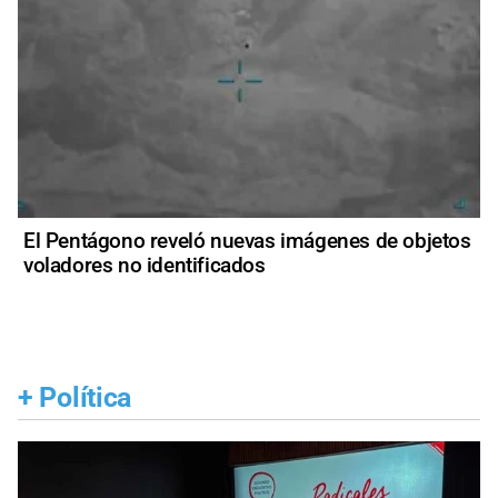
El Pentágono reveló nuevas imágenes de objetos
voladores no identificados
+
Política