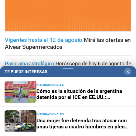
Vigentes hasta el 12 de agosto
Mirá las ofertas en
Alvear Supermercados
Panorama astrológico
Horóscopo de hoy 6 de agosto de
2026
TE PUEDE INTERESAR
✕
Horóscopo del día
Horóscopo de hoy para Piscis: 06 de
INTERNACIONALES
Cómo es la situación de la argentina
agosto de 2026
detenida por el ICE en EE.UU.:
"Hablamos una vez por día"
Horóscopo del día
Horóscopo de hoy para Acuario: 06
de agosto de 2026
INTERNACIONALES
Una mujer fue detenida tras atacar con
unas tijeras a cuatro hombres en pleno
Horóscopo del día
Horóscopo de hoy para Capricornio:
centro de Londres