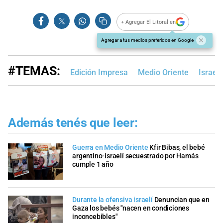
+ Agregar El Litoral en
Agregar a tus medios preferidos en Google
#TEMAS:
Edición Impresa
Medio Oriente
Israel
Además tenés que leer:
Guerra en Medio Oriente
Kfir Bibas, el bebé
argentino-israelí secuestrado por Hamás
cumple 1 año
Durante la ofensiva israelí
Denuncian que en
Gaza los bebés "nacen en condiciones
inconcebibles"