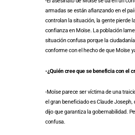
-El asesinato de Moïse se da en un cont
armadas se están afianzando en el país.
controlan la situación, la gente pierde 
confianza en Moïse. La población lamen
situación confusa porque la ciudadanía n
conforme con el hecho de que Moïse ya
-¿Quién cree que se beneficia con el 
-Moïse parece ser víctima de una traici
el gran beneficiado es Claude Joseph, q
dijo que garantiza la gobernabilidad. P
confusa.