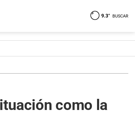
9.3°
BUSCAR
situación como la