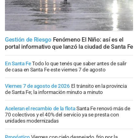
Gestión de Riesgo
Fenómeno El Niño: así es el
portal informativo que lanzó la ciudad de Santa Fe
En Santa Fe
Todo lo que tenés que saber antes de salir
de casa en Santa Fe este viernes 7 de agosto
Viernes 7 de agosto de 2026
El tránsito en la provincia
de Santa Fe; la información minuto a minuto
Aceleran el recambio de la flota
Santa Fe renovó más de
70 colectivos y el 40% del servicio ya se presta con
unidades modernizadas
Pronóstico
Viernes con cielo despejado, frío por la