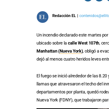
Redacción EL
|
contenidos@ellit
Un incendio declarado este martes por l
ubicado sobre la
calle West 107th
, cer
Manhattan (
Nueva York
)
, obligó a eva
dejó al menos cuatro heridos leves ent
El fuego se inició alrededor de las 8.2
llamas que atravesaron el techo del inm
departamentos por planta, quedó rod
Nueva York (FDNY), que trabajaron para