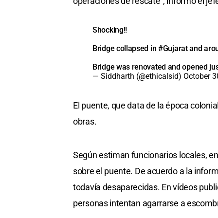
operaciones de rescate", informó el jef
Shocking!!
Bridge collapsed in
#Gujarat
and arou
Bridge was renovated and opened jus
— Siddharth (@ethicalsid)
October 3
El puente, que data de la época colonia
obras.
Según estiman funcionarios locales, e
sobre el puente. De acuerdo a la infor
todavía desaparecidas. En vídeos publ
personas intentan agarrarse a escombr