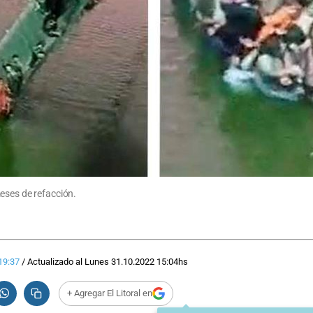
eses de refacción.
19:37
/
Actualizado al
Lunes 31.10.2022
15:04
hs
+ Agregar El Litoral en