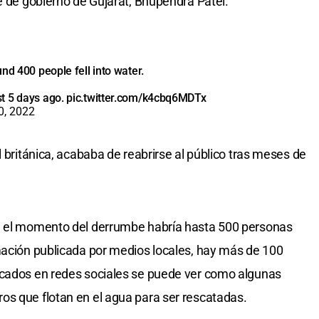
e de gobierno de Gujarat, Bhupendra Patel.
nd 400 people fell into water.
t 5 days ago.
pic.twitter.com/k4cbq6MDTx
0, 2022
l británica, acababa de reabrirse al público tras meses de
n el momento del derrumbe habría hasta 500 personas
mación publicada por medios locales, hay más de 100
icados en redes sociales se puede ver como algunas
os que flotan en el agua para ser rescatadas.