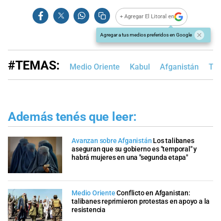
+ Agregar El Litoral en
Agregar a tus medios preferidos en Google
#TEMAS:
Medio Oriente
Kabul
Afganistán
Tal
Además tenés que leer:
Avanzan sobre Afganistán
Los talibanes
aseguran que su gobierno es "temporal" y
habrá mujeres en una "segunda etapa"
Medio Oriente
Conflicto en Afganistan:
talibanes reprimieron protestas en apoyo a la
resistencia