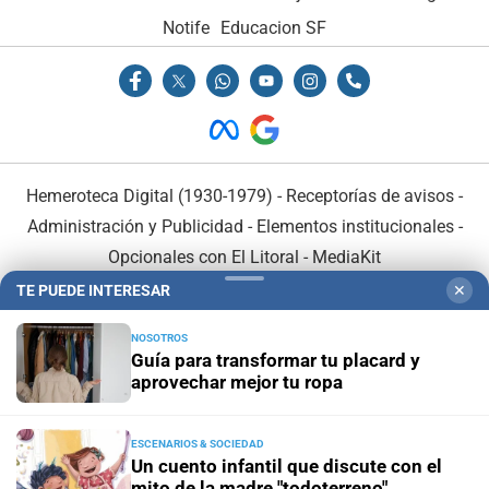
Notife
Educacion SF
Hemeroteca Digital (1930-1979)
-
Receptorías de avisos
-
Administración y Publicidad
-
Elementos institucionales
-
Opcionales con El Litoral
-
MediaKit
TE PUEDE INTERESAR
✕
El Litoral es miembro de:
NOSOTROS
Guía para transformar tu placard y
aprovechar mejor tu ropa
ESCENARIOS & SOCIEDAD
En Asociación con:
Un cuento infantil que discute con el
mito de la madre "todoterreno"