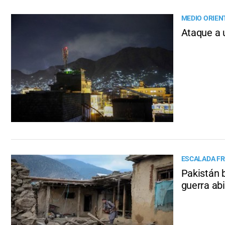
MEDIO ORIEN
Ataque a 
ESCALADA F
Pakistán 
guerra abi