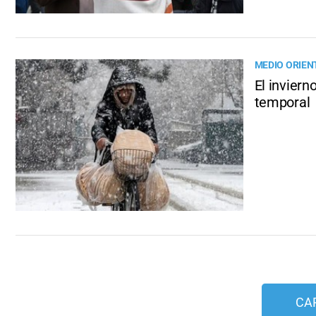
MEDIO ORIEN
El inviern
temporal
CA