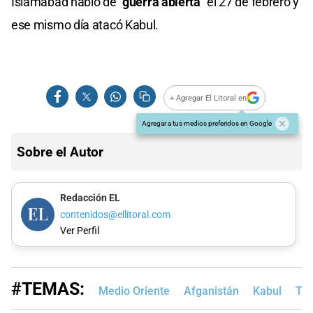
Islamabad habló de
"guerra abierta"
el 27 de febrero y
ese mismo día atacó Kabul.
+ Agregar El Litoral en
Agregar a tus medios preferidos en Google
Sobre el Autor
Redacción EL
contenidos@ellitoral.com
Ver Perfil
#TEMAS:
Medio Oriente
Afganistán
Kabul
Tal