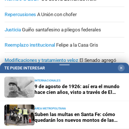
Repercusiones
A Unión con chofer
Justicia
Guiño santafesino a pliegos federales
Reemplazo institucional
Felipe a la Casa Gris
Modificaciones y tratamiento veloz
El Senado agregó
una comisión de seguimiento y control a la ley de
TE PUEDE INTERESAR
✕
emergencia hídrica
INTERNACIONALES
9 de agosto de 1926: así era el mundo
hace cien años, visto a través de El
Litoral
+
Área Metropolitana
ÁREA METROPOLITANA
Suben las multas en Santa Fe: cómo
quedarán los nuevos montos de las
infracciones más comunes