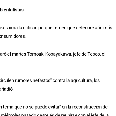
ientalistas
Fukushima la critican porque temen que deteriore aún más
consumidores.
laró el martes Tomoaki Kobayakawa, jefe de Tepco, el
culen rumores nefastos" contra la agricultura, los
 añadió.
n tema que no se puede evitar" en la reconstrucción de
 miércoles pasado después de reunirse con el jefe de la