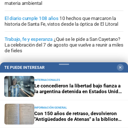
materia ambiental
El diario cumple 108 años
10 hechos que marcaron la
historia de Santa Fe, vistos desde la óptica de El Litoral
Trabajo, fe y esperanza
¿Qué se le pide a San Cayetano?
La celebración del 7 de agosto que vuelve a reunir a miles
de fieles
TE PUEDE INTERESAR
✕
INTERNACIONALES
Le concedieron la libertad bajo fianza a
la argentina detenida en Estados Unidos
por el ICE
INFORMACIÓN GENERAL
Con 150 años de retraso, devolvieron
"Antigüedades de Atenas" a la biblioteca
de Kiama