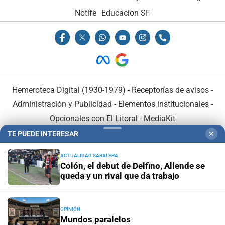
Notife
Educacion SF
Hemeroteca Digital (1930-1979)
-
Receptorías de avisos
-
Administración y Publicidad
-
Elementos institucionales
-
Opcionales con El Litoral
-
MediaKit
TE PUEDE INTERESAR
✕
El Litoral es miembro de:
ACTUALIDAD SABALERA
Colón, el debut de Delfino, Allende se
queda y un rival que da trabajo
En Asociación con:
OPINIÓN
Mundos paralelos