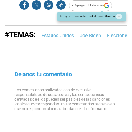
+ Agregar El Litoral en
Agregar a tus medios preferidos en Google
#TEMAS:
Estados Unidos
Joe Biden
Elecciones 
Dejanos tu comentario
Los comentarios realizados son de exclusiva
responsabilidad de sus autores y las consecuencias
derivadas de ellos pueden ser pasibles de las sanciones
legales que correspondan. Evitar comentarios ofensivos o
que no respondan al tema abordado en la información.