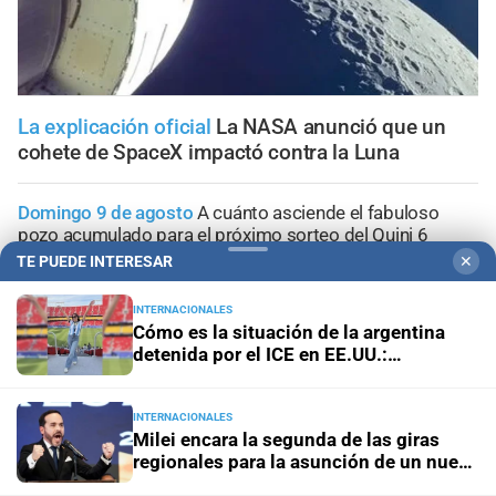
La explicación oficial
La NASA anunció que un
cohete de SpaceX impactó contra la Luna
Domingo 9 de agosto
A cuánto asciende el fabuloso
pozo acumulado para el próximo sorteo del Quini 6
TE PUEDE INTERESAR
✕
Sorteo del miércoles 5 de agosto
De dónde es el
INTERNACIONALES
apostador que se llevó la increíble suma de más de $405
Cómo es la situación de la argentina
millones en el Quini 6
detenida por el ICE en EE.UU.:
"Hablamos una vez por día"
Sorteo del miércoles 5 agosto
Quini 6: estos son los
números favorecidos
INTERNACIONALES
Milei encara la segunda de las giras
regionales para la asunción de un nuevo
Ciudad de Santa Fe
Transformar la educación para
aliado