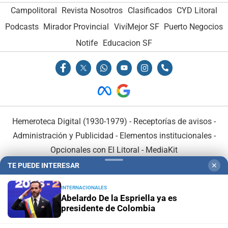
Campolitoral
Revista Nosotros
Clasificados
CYD Litoral
Podcasts
Mirador Provincial
VivíMejor SF
Puerto Negocios
Notife
Educacion SF
Hemeroteca Digital (1930-1979)
-
Receptorías de avisos
-
Administración y Publicidad
-
Elementos institucionales
-
Opcionales con El Litoral
-
MediaKit
TE PUEDE INTERESAR
✕
El Litoral es miembro de:
INTERNACIONALES
Abelardo De la Espriella ya es
presidente de Colombia