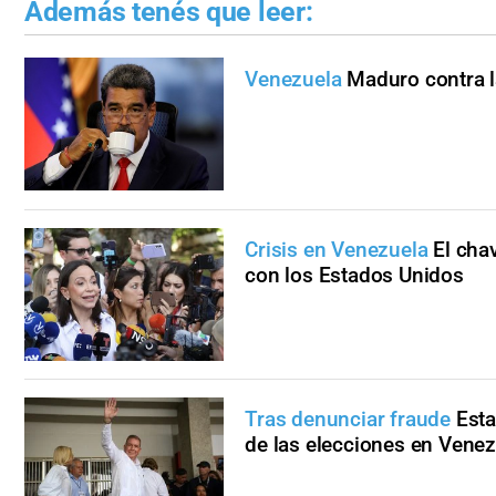
Además tenés que leer:
Venezuela
Maduro contra l
Crisis en Venezuela
El cha
con los Estados Unidos
Tras denunciar fraude
Est
de las elecciones en Vene