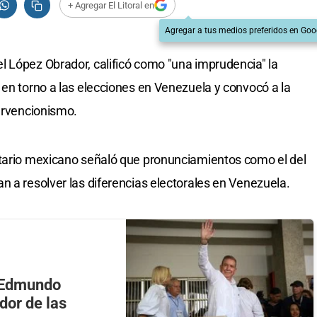
+ Agregar El Litoral en
Agregar a tus medios preferidos en Goo
l López Obrador, calificó como "una imprudencia" la
 en torno a las elecciones en Venezuela y convocó a la
tervencionismo.
atario mexicano señaló que pronunciamientos como el del
n a resolver las diferencias electorales en Venezuela.
a Edmundo
dor de las