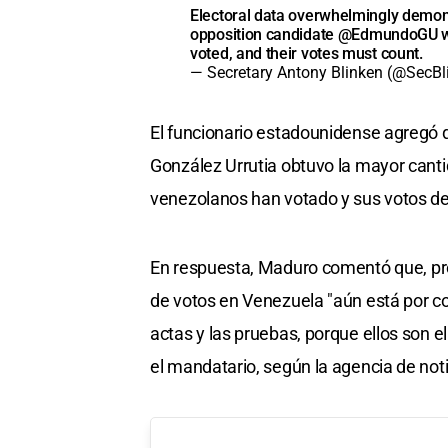
Electoral data overwhelmingly demons
opposition candidate
@EdmundoGU
w
voted, and their votes must count.
— Secretary Antony Blinken (@SecB
El funcionario estadounidense agregó 
González Urrutia obtuvo la mayor canti
venezolanos han votado y sus votos de
En respuesta, Maduro comentó que, pro
de votos en Venezuela "aún está por co
actas y las pruebas, porque ellos son e
el mandatario, según la agencia de not