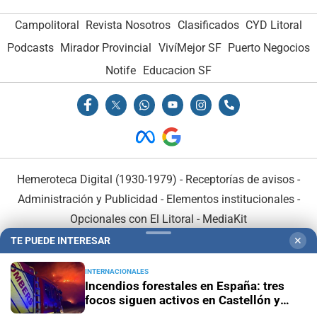
Campolitoral
Revista Nosotros
Clasificados
CYD Litoral
Podcasts
Mirador Provincial
VivíMejor SF
Puerto Negocios
Notife
Educacion SF
Hemeroteca Digital (1930-1979)
-
Receptorías de avisos
-
Administración y Publicidad
-
Elementos institucionales
-
Opcionales con El Litoral
-
MediaKit
TE PUEDE INTERESAR
✕
El Litoral es miembro de:
INTERNACIONALES
Incendios forestales en España: tres
focos siguen activos en Castellón y
activaron un amplio operativo