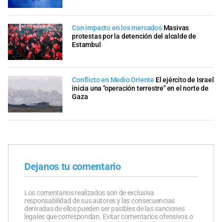
Con impacto en los mercados
Masivas
protestas por la detención del alcalde de
Estambul
Conflicto en Medio Oriente
El ejército de Israel
inicia una "operación terrestre" en el norte de
Gaza
Dejanos tu comentario
Los comentarios realizados son de exclusiva
responsabilidad de sus autores y las consecuencias
derivadas de ellos pueden ser pasibles de las sanciones
legales que correspondan. Evitar comentarios ofensivos o