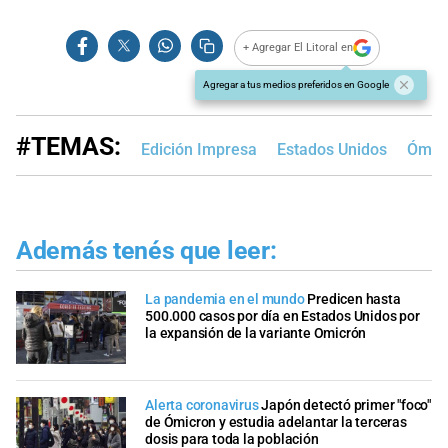
+ Agregar El Litoral en
Agregar a tus medios preferidos en Google
#TEMAS:
Edición Impresa
Estados Unidos
Ómic
Además tenés que leer:
La pandemia en el mundo
Predicen hasta
500.000 casos por día en Estados Unidos por
la expansión de la variante Omicrón
Alerta coronavirus
Japón detectó primer "foco"
de Ómicron y estudia adelantar la terceras
dosis para toda la población