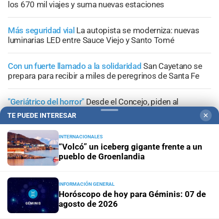
los 670 mil viajes y suma nuevas estaciones
Más seguridad vial
La autopista se moderniza: nuevas
luminarias LED entre Sauce Viejo y Santo Tomé
Con un fuerte llamado a la solidaridad
San Cayetano se
prepara para recibir a miles de peregrinos de Santa Fe
"Geriátrico del horror"
Desde el Concejo, piden al
municipio que detalle la situación de los asilos de
TE PUEDE INTERESAR
✕
ancianos en Santa Fe
INTERNACIONALES
“Volcó” un iceberg gigante frente a un
pueblo de Groenlandia
+
Sucesos
INFORMACIÓN GENERAL
Horóscopo de hoy para Géminis: 07 de
agosto de 2026