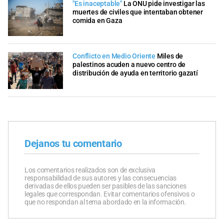
"Es inaceptable"
La ONU pide investigar las
muertes de civiles que intentaban obtener
comida en Gaza
Conflicto en Medio Oriente
Miles de
palestinos acuden a nuevo centro de
distribución de ayuda en territorio gazatí
Dejanos tu comentario
Los comentarios realizados son de exclusiva
responsabilidad de sus autores y las consecuencias
derivadas de ellos pueden ser pasibles de las sanciones
legales que correspondan. Evitar comentarios ofensivos o
que no respondan al tema abordado en la información.