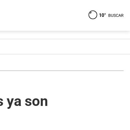
10°
BUSCAR
s ya son