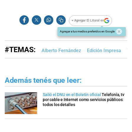
+ Agregar El Litoral en
Agregar a tus medios preferidos en Google
#TEMAS:
Alberto Fernández
Edición Impresa
T
Además tenés que leer:
Salió el DNU en el Boletín oficial
Telefonía, tv
por cable e Internet como servicios públicos:
todos los detalles