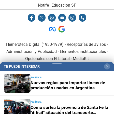
Notife
Educacion SF
Hemeroteca Digital (1930-1979)
-
Receptorías de avisos
-
Administración y Publicidad
-
Elementos institucionales
-
Opcionales con El Litoral
-
MediaKit
TE PUEDE INTERESAR
✕
El Litoral es miembro de:
POLÍTICA
Nuevas reglas para importar líneas de
producción usadas en Argentina
POLÍTICA
En Asociación con:
Cómo surfea la provincia de Santa Fe la
"difícil" situación del transporte