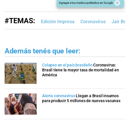
Agregar a tus medios preferidos en Google
#TEMAS:
Edición Impresa
Coronavirus
Jair Bol
Además tenés que leer:
Colapso en el país brasileño
Coronavirus:
Brasil tiene la mayor tasa de mortalidad en
América
Alerta coronavirus
Llegan a Brasil insumos
para producir 5 millones de nuevas vacunas