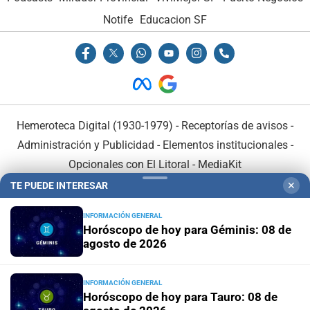
Notife
Educacion SF
Hemeroteca Digital (1930-1979)
-
Receptorías de avisos
-
Administración y Publicidad
-
Elementos institucionales
-
Opcionales con El Litoral
-
MediaKit
TE PUEDE INTERESAR
✕
El Litoral es miembro de:
INFORMACIÓN GENERAL
Horóscopo de hoy para Géminis: 08 de
agosto de 2026
INFORMACIÓN GENERAL
En Asociación con:
Horóscopo de hoy para Tauro: 08 de